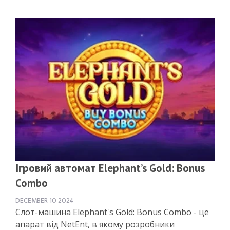
Іг
DECE
Ігровий автомат Elephant’s Gold: Bonus
Інд
Combo
вик
зір
DECEMBER 10 2024
ств
Слот-машина Elephant's Gold: Bonus Combo - це
лег
апарат від NetEnt, в якому розробники