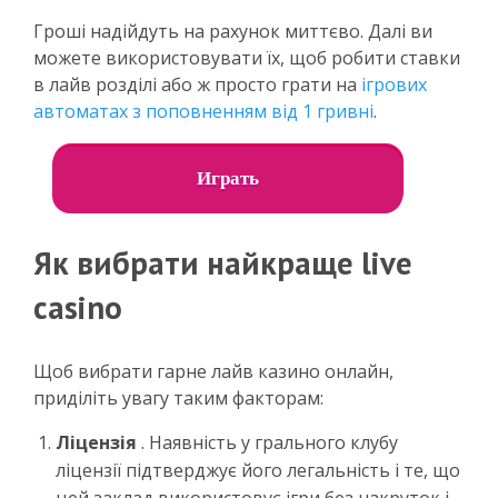
Гроші надійдуть на рахунок миттєво. Далі ви
можете використовувати їх, щоб робити ставки
в лайв розділі або ж просто грати на
ігрових
автоматах з поповненням від 1 гривні
.
Играть
Як вибрати найкраще live
casino
Щоб вибрати гарне лайв казино онлайн,
приділіть увагу таким факторам:
Ліцензія
. Наявність у грального клубу
ліцензії підтверджує його легальність і те, що