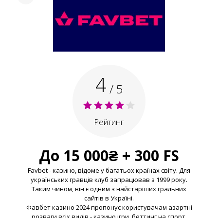
4
/ 5
Рейтинг
До 15 000₴ + 300 FS
Favbet - казино, відоме у багатьох країнах світу. Для
українських гравців клуб запрацював з 1999 року.
Таким чином, він є одним з найстаріших гральних
сайтів в Україні.
Фавбет казино 2024 пропонує користувачам азартні
розваги всіх видів - казино ігри, беттинг на спорт,