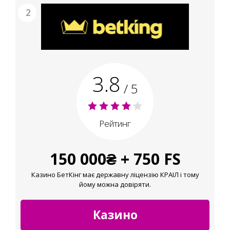
2
3.8
/ 5
Рейтинг
150 000₴ + 750 FS
Казино БетКінг має державну ліцензію КРАІЛ і тому
йому можна довіряти.
Казино