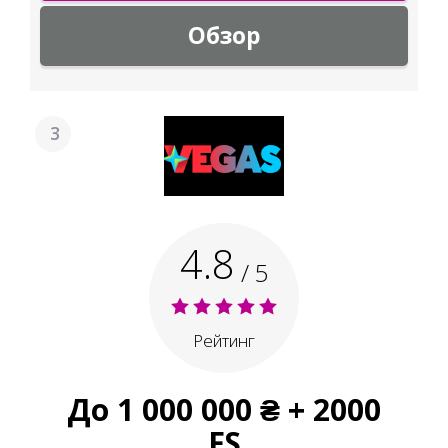
Обзор
3
4.8
/ 5
Рейтинг
До 1 000 000 ₴ + 2000
FS