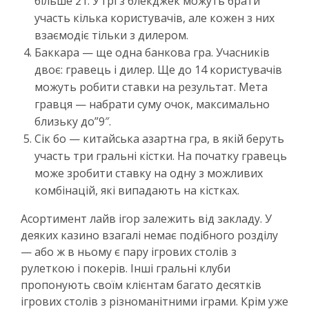
більше 21. У грі з блекджек можуть брати
участь кілька користувачів, але кожен з них
взаємодіє тільки з дилером.
Баккара
—
ще одна банкова гра. Учасників
двоє: гравець і дилер. Ще до 14 користувачів
можуть робити ставки на результат. Мета
гравця
—
набрати суму очок, максимально
близьку до”9″.
Сік бо
— к
итайська азартна гра, в якій беруть
участь три гральні кістки. На початку гравець
може зробити ставку на одну з можливих
комбінацій, які випадають на кістках.
Асортимент лайв ігор залежить від закладу. У
деяких казино взагалі немає подібного розділу
—
або ж в ньому є пару ігрових столів з
рулеткою і покерів. Інші гральні клуби
пропонують своїм клієнтам багато десятків
ігрових столів з різноманітними іграми. Крім уже