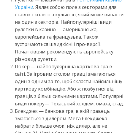
України
. Являє собою поле з секторами для
ставок і колесо з кулькою, який може випасти
на один з секторів. Найпопулярніші види
рулетки в казино
—
американська,
європейська та французька. Також
зустрічаються швидкісні і про-версії.
Початківцям рекомендують європейську
різновид рулетки.
Покер
—
найпопулярніша карткова гра в
світі. За ігровим столом гравці змагаються
один з одним за те, щоб скласти найсильнішу
карткову комбінацію. Або ж позбутися від
гравців з більш сильними картами. Популярні
види покеру
—
Техаський холдем, омаха, стад.
Блекджек
— б
анкова гра, в якій гравець
змагається з дилером. Мета блекджека
—
набрати більше очок, ніж дилер, але не