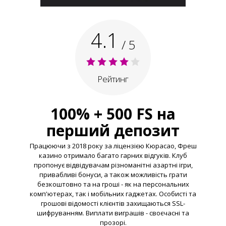
4.1
/ 5
Рейтинг
100% + 500 FS на
перший депозит
Працюючи з 2018 року за ліцензією Кюрасао, Фреш
казино отримало багато гарних відгуків. Клуб
пропонує відвідувачам різноманітні азартні ігри,
привабливі бонуси, а також можливість грати
безкоштовно та на гроші - як на персональних
комп'ютерах, так і мобільних гаджетах. Особисті та
грошові відомості клієнтів захищаються SSL-
шифруванням. Виплати виграшів - своєчасні та
прозорі.