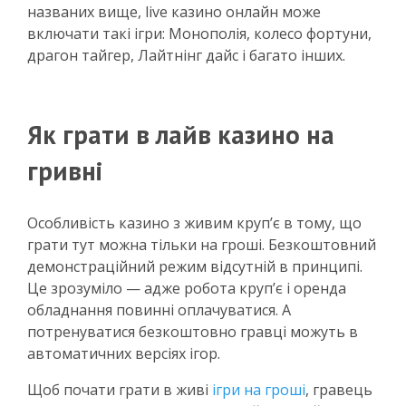
названих вище, live казино онлайн може
включати такі ігри: Монополія, колесо фортуни,
драгон тайгер, Лайтнінг дайс і багато інших.
Як грати в лайв казино на
гривні
Особливість казино з живим круп’є в тому, що
грати тут можна тільки на гроші. Безкоштовний
демонстраційний режим відсутній в принципі.
Це зрозуміло
—
адже робота круп’є і оренда
обладнання повинні оплачуватися. А
потренуватися безкоштовно гравці можуть в
автоматичних версіях ігор.
Щоб почати грати в живі
ігри на гроші
, гравець