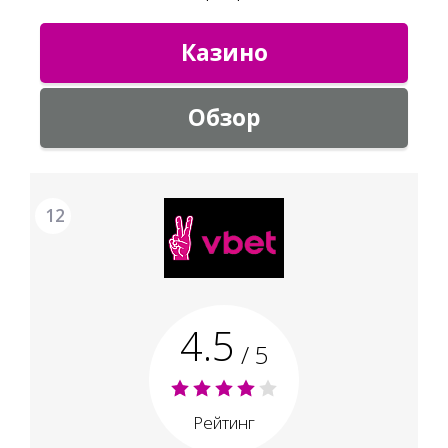
Казино
Обзор
12
4.5
/ 5
Рейтинг