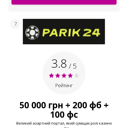
7
3.8
/ 5
Рейтинг
50 000 грн + 200 фб +
100 фс
Великий азартний портал, який суміщає ролі казино