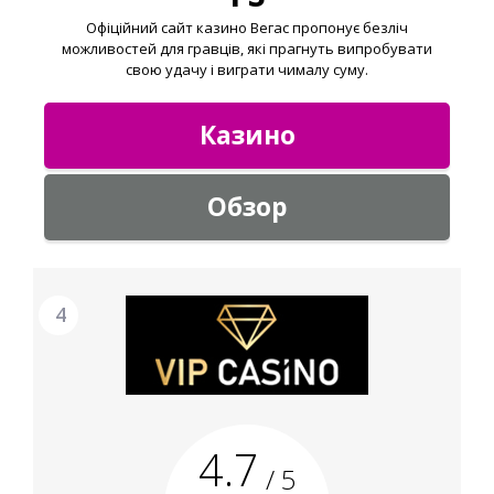
Офіційний сайт казино Вегас пропонує безліч
можливостей для гравців, які прагнуть випробувати
свою удачу і виграти чималу суму.
Казино
Обзор
4
4.7
/ 5