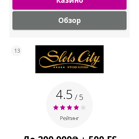
Казино
Обзор
13
4.5
/ 5
Рейтинг