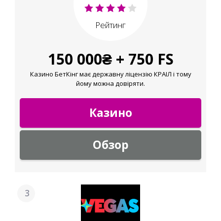
Рейтинг
150 000₴ + 750 FS
Казино БетКінг має державну ліцензію КРАІЛ і тому
йому можна довіряти.
Казино
Обзор
3