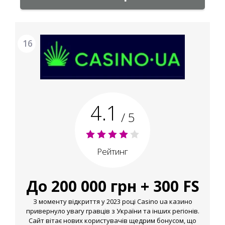
16
4.1
/ 5
Рейтинг
До 200 000 грн + 300 FS
З моменту відкриття у 2023 році Casino ua казино
привернуло увагу гравців з України та інших регіонів.
Сайт вітає нових користувачів щедрим бонусом, що