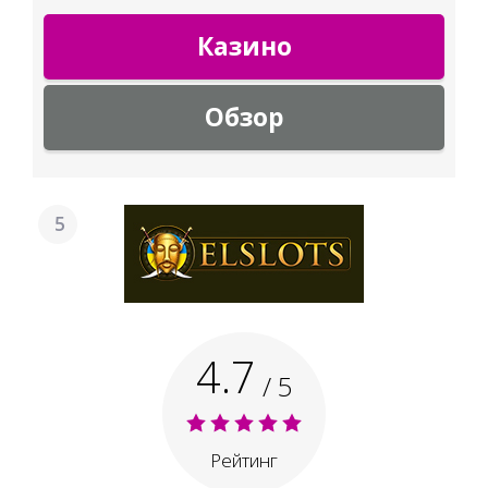
Казино
Обзор
5
4.7
/ 5
Рейтинг