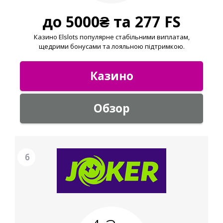
до 5000₴ та 277 FS
Казино Elslots популярне стабільними виплатам,
щедрими бонусами та лояльною підтримкою.
Казино
Обзор
6