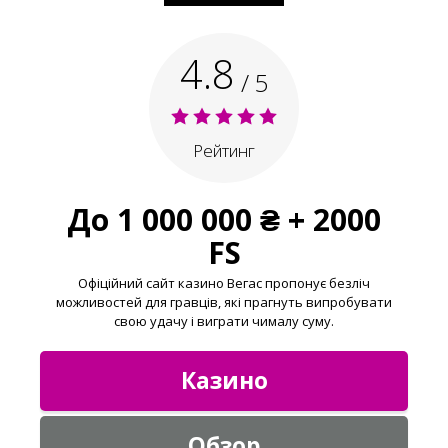
4.8
/ 5
Рейтинг
До 1 000 000 ₴ + 2000
FS
Офіційний сайт казино Вегас пропонує безліч
можливостей для гравців, які прагнуть випробувати
свою удачу і виграти чималу суму.
Казино
Обзор