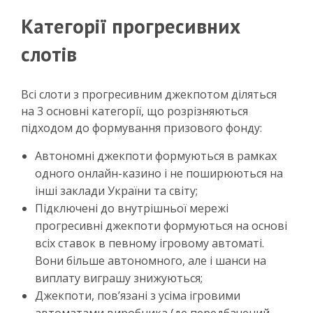
Категорії прогресивних
слотів
Всі слоти з прогресивним джекпотом діляться
на 3 основні категорії, що розрізняються
підходом до формування призового фонду:
Автономні джекпоти формуються в рамках
одного онлайн-казино і не поширюються на
інші заклади України та світу;
Підключені до внутрішньої мережі
прогресивні джекпоти формуються на основі
всіх ставок в певному ігровому автоматі.
Вони більше автономного, але і шанси на
виплату виграшу знижуються;
Джекпоти, пов’язані з усіма ігровими