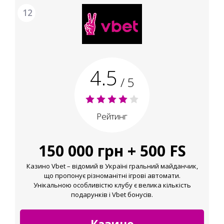
12
4.5
/ 5
Рейтинг
150 000 грн + 500 FS
Казино Vbet – відомий в Україні гральний майданчик,
що пропонує різноманітні ігрові автомати.
Унікальною особливістю клубу є велика кількість
подарунків і Vbet бонусів.