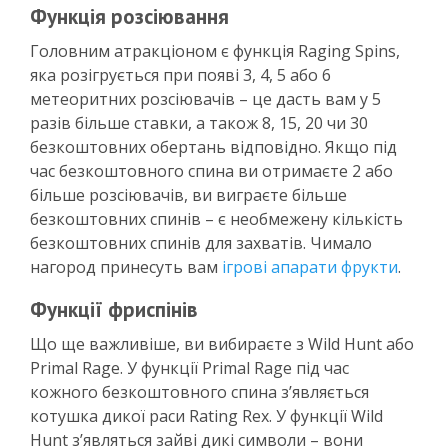
Функція розсіювання
Головним атракціоном є функція Raging Spins,
яка розігрується при появі 3, 4, 5 або 6
метеоритних розсіювачів – це дасть вам у 5
разів більше ставки, а також 8, 15, 20 чи 30
безкоштовних обертань відповідно. Якщо під
час безкоштовного спина ви отримаєте 2 або
більше розсіювачів, ви виграєте більше
безкоштовних спинів – є необмежену кількість
безкоштовних спинів для захватів. Чимало
нагород принесуть вам
ігрові апарати фрукти
.
Функції фриспінів
Що ще важливіше, ви вибираєте з Wild Hunt або
Primal Rage. У функції Primal Rage під час
кожного безкоштовного спина з’являється
котушка дикої раси Rating Rex. У функції Wild
Hunt з’являться зайві дикі символи – вони