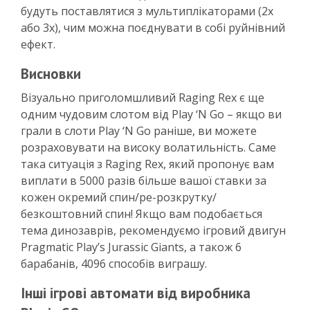
будуть поставлятися з мультиплікаторами (2x
або 3x), чим можна поєднувати в собі руйнівний
ефект.
Висновки
Візуально приголомшливий Raging Rex є ще
одним чудовим слотом від Play ‘N Go – якщо ви
грали в слоти Play ‘N Go раніше, ви можете
розраховувати на високу волатильність. Саме
така ситуація з Raging Rex, який пропонує вам
виплати в 5000 разів більше вашої ставки за
кожен окремий спин/ре-розкрутку/
безкоштовний спин! Якщо вам подобається
тема динозаврів, рекомендуємо ігровий двигун
Pragmatic Play’s Jurassic Giants, а також 6
барабанів, 4096 способів виграшу.
Інші ігрові автомати від виробника