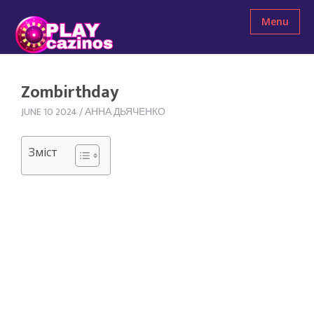
Menu
Zombirthday
JUNE 10 2024
/
АННА ДЬЯЧЕНКО
Зміст