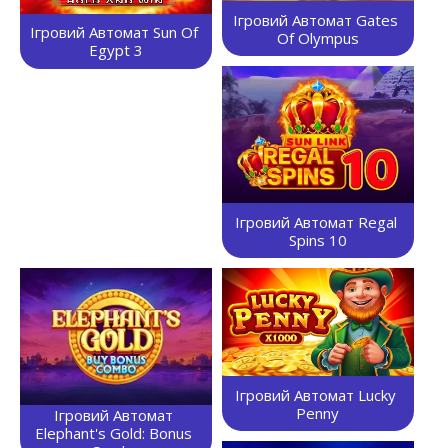
Ігровий Автомат Gates 
Ігровий Автомат Sun Of 
Of Olympus
Egypt 3
Ігровий Автомат Regal 
Spins 10
Ігровий Автомат Lucky 
Penny
Ігровий Автомат 
Elephant's Gold: Bonus 