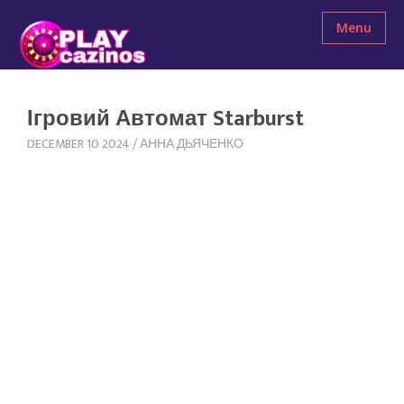
Menu
Ігровий Автомат Starburst
DECEMBER 10 2024
/
АННА ДЬЯЧЕНКО