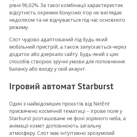
рівні 96,02%. За такої комбінації характеристик
відсутність окремих бонусних ігор не виглядає
недоліком та не відчувається під час основного
режиму.
Слот чудово адаптований під будь-який
мобільний пристрій, а також запускається через
додаток або дзеркало сайту. Будь-який з цих
способів створює зручні умови для поповнення
балансу або входу у свій акаунт.
Ігровий автомат Starburst
Один з найвідоміших проєктів від NetEnt
присвячено космічній тематиці – ігрове поле у
Starburst розташоване не фоні зоряного неба, а
анімації комет доповнюють загальну
атмосферу. Слот має інтуїтивно зрозумілий