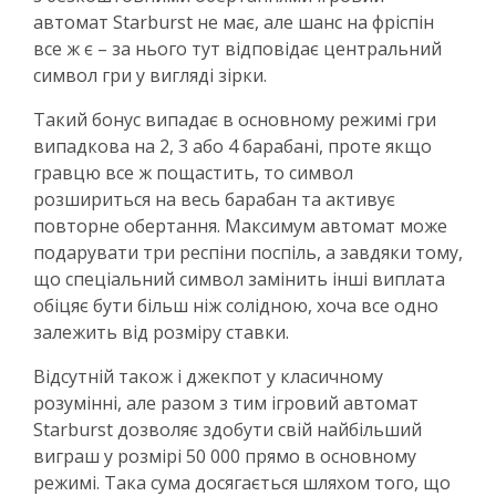
автомат Starburst не має, але шанс на фріспін
все ж є – за нього тут відповідає центральний
символ гри у вигляді зірки.
Такий бонус випадає в основному режимі гри
випадкова на 2, 3 або 4 барабані, проте якщо
гравцю все ж пощастить, то символ
розшириться на весь барабан та активує
повторне обертання. Максимум автомат може
подарувати три респіни поспіль, а завдяки тому,
що спеціальний символ замінить інші виплата
обіцяє бути більш ніж солідною, хоча все одно
залежить від розміру ставки.
Відсутній також і джекпот у класичному
розумінні, але разом з тим ігровий автомат
Starburst дозволяє здобути свій найбільший
виграш у розмірі 50 000 прямо в основному
режимі. Така сума досягається шляхом того, що