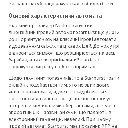
виграшні комбінації рахуються в обидва боки.
Основні характеристики автомата
Відомий провайдер NetEnt випустив
ліцензійний ігровий автомат Starburst ще у 2012
році, орієнтуючись на класичні ігрові автомати
з додаванням свіжих та цікавих ідей. До них у грі
відноситься символ, що розширюється на весь
барабан, а також оригінальний підхід до
підрахунку виграшу в обох напрямках.
Щодо технічних показників, то в Starburst грати
онлайн сподобається тим, хто не звик довго
чекати на виплати, адже слот відрізняється
низькою волатильністю. Це значно скорочує
інтервали між вдалими обертаннями, але має і
зворотній бік – зазвичай суми, що падають в
електронний гаманець, невеликі. При цьому
ігровий автомат Starburst має показник RTP на