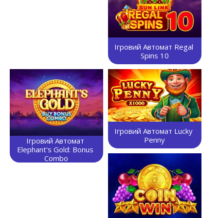
Ігровий Автомат Regal 
Spins 10
Ігровий Автомат Lucky 
Penny
Ігровий Автомат 
Elephant's Gold: Bonus 
Combo