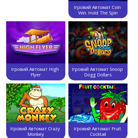
Ігровий Автомат Coin 
Win: Hold The Spin
Ігровий Автомат High 
Ігровий Автомат Snoop 
Flyer
Dogg Dollars
Ігровий Автомат Crazy 
Ігровий Автомат Fruit 
Monkey
Cocktail