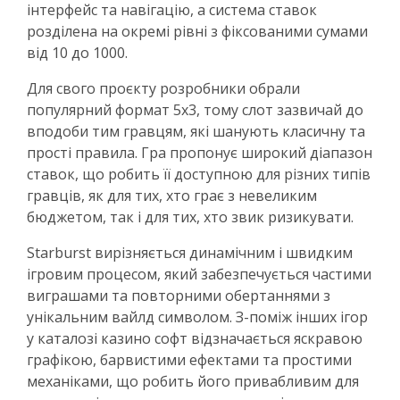
інтерфейс та навігацію, а система ставок
розділена на окремі рівні з фіксованими сумами
від 10 до 1000.
Для свого проєкту розробники обрали
популярний формат 5х3, тому слот зазвичай до
вподоби тим гравцям, які шанують класичну та
прості правила. Гра пропонує широкий діапазон
ставок, що робить її доступною для різних типів
гравців, як для тих, хто грає з невеликим
бюджетом, так і для тих, хто звик ризикувати.
Starburst вирізняється динамічним і швидким
ігровим процесом, який забезпечується частими
виграшами та повторними обертаннями з
унікальним вайлд символом. З-поміж інших ігор
у каталозі казино софт відзначається яскравою
графікою, барвистими ефектами та простими
механіками, що робить його привабливим для