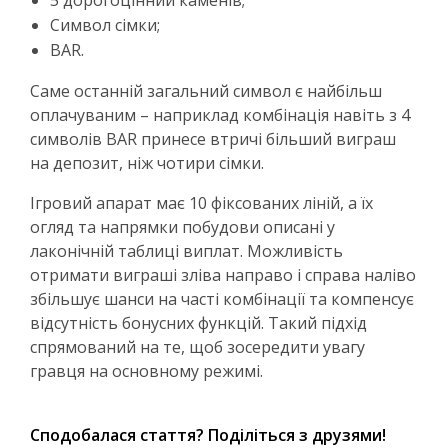
5 дорогоцінний каменів;
Символ сімки;
BAR.
Саме останній загальний символ є найбільш
оплачуваним – наприклад комбінація навіть з 4
символів BAR принесе втричі більший виграш
на депозит, ніж чотири сімки.
Ігровий апарат має 10 фіксованих ліній, а їх
огляд та напрямки побудови описані у
лаконічній таблиці виплат. Можливість
отримати виграші зліва направо і справа наліво
збільшує шанси на часті комбінації та компенсує
відсутність бонусних функцій. Такий підхід
спрямований на те, щоб зосередити увагу
гравця на основному режимі.
Сподобалася стаття? Поділіться з друзями!