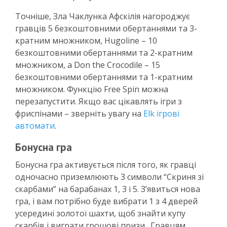
Точніше, Зла Чаклунка Афскілія нагороджує
гравців 5 безкоштовними обертаннями та 3-
кратним множником, Hugoline – 10
безкоштовними обертаннями та 2-кратним
множником, а Don the Crocodile – 15
безкоштовними обертаннями та 1-кратним
множником. Функцію Free Spin можна
перезапустити. Якщо вас цікавлять ігри з
фриспінами – зверніть увагу на
Elk ігрові
автомати
.
Бонусна гра
Бонусна гра активується після того, як гравці
одночасно приземлюють 3 символи “Скриня зі
скарбами” на барабанах 1, 3 і 5. З’явиться нова
гра, і вам потрібно буде вибрати 1 з 4 дверей
усередині золотої шахти, щоб знайти купу
скарбів і виграти грошові призи . Гравцям