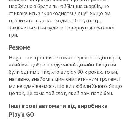
необхідно зібрати якнайбільше скарбів, не
стикаючись з “Крокодилом Дону”. Якщо ви
наблизитесь до крокодила, бонусна гра
закінчиться і ви будете повернуті до базової
гри.
Резюме
Hugo – це ігровий автомат середньої дисперсії,
який має добре продуманий дизайн. Якщо ви
були одним з тих, хто виріс у 90-х роках, то ви,
напевно, знайомі з цим симпатичним тролем, і
ми не сумніваємося, що ви любили Хьюго. Якщо
це так, це саме той слот, який вам потрібен.
Інші ігрові автомати від виробника
Play’n GO