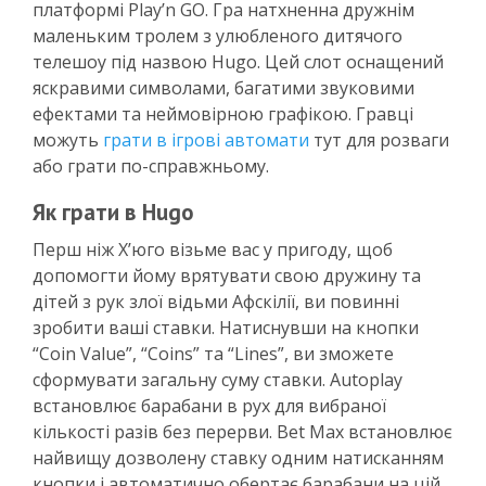
платформі Play’n GO. Гра натхненна дружнім
маленьким тролем з улюбленого дитячого
телешоу під назвою Hugo. Цей слот оснащений
яскравими символами, багатими звуковими
ефектами та неймовірною графікою. Гравці
можуть
грати в ігрові автомати
тут для розваги
або грати по-справжньому.
Як грати в Hugo
Перш ніж Х’юго візьме вас у пригоду, щоб
допомогти йому врятувати свою дружину та
дітей з рук злої відьми Афскілії, ви повинні
зробити ваші ставки. Натиснувши на кнопки
“Coin Value”, “Coins” та “Lines”, ви зможете
сформувати загальну суму ставки. Autoplay
встановлює барабани в рух для вибраної
кількості разів без перерви. Bet Max встановлює
найвищу дозволену ставку одним натисканням
кнопки і автоматично обертає барабани на цій