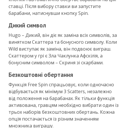
ставці. Після вибору ставки ви запустите
барабани, натиснувши кнопку Spin.
Дикий символ
Hugo – Дикий, він діє як заміна всіх символів, за
винятком Скаттера та бонусного символу. Коли
Wild виступає як заміна, він подвоює виграш.
Скаттером у грі є Зла Чаклунка Афскілія, а
бонусним символом – Скриня зі скарбами.
Безкоштовні обертання
Функція Free Spin спрацьовує, коли одночасно
відбувається як мінімум 3 Scatters, незалежно
від положення на барабанах. Як тільки функція
активована, гравцям необхідно вибрати один із
трьох наборів безкоштовних обертань. Кожна
опція постачається із різним значенням
множника виграшу.