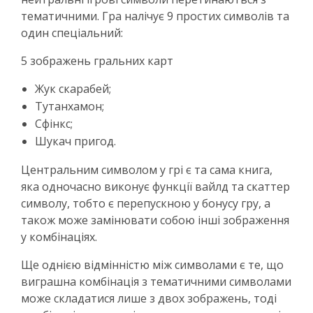
тематичними. Гра налічує 9 простих символів та
один спеціальний:
5 зображень гральних карт
Жук скарабей;
Тутанхамон;
Сфінкс;
Шукач пригод.
Центральним символом у грі є та сама книга,
яка одночасно виконує функції вайлд та скаттер
символу, тобто є перепускною у бонусу гру, а
також може замінювати собою інші зображення
у комбінаціях.
Ще однією відмінністю між символами є те, що
виграшна комбінація з тематичними символами
може складатися лише з двох зображень, тоді