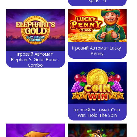
Spins 10
Ігровий Автомат Lucky 
Penny
Ігровий Автомат 
Elephant's Gold: Bonus 
Combo
Ігровий Автомат Coin 
Win: Hold The Spin