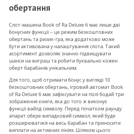
обертання
Слот-машина Book of Ra Deluxe 6 має лише дві
бонусних функції – це режим безкоштовних
обертань та ризик-гра, яка додатково може
бути активована у налаштування слота. Такий
асортимент дозволяє значно підвищувати
шанси на виграш та робити буквально кожен
оберт барабанів унікальним.
Для того, щоб отримати бонус у вигляді 10
безкоштовних обертань, ігровий автомат Book
of Ra Deluxe 6 має зафіксувати на полі бодай три
зображення книги, яка до того ж виконує
функції вайлд символу. Перед початком раунду
апарат обере випадковий символ, який буде
розширюватися на весь барабан та приносити
виплати на активних лініях. Шляхом цього