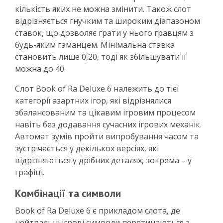
кількість яких не можна змінити. Також слот
відрізняється гнучким та широким діапазоном
ставок, що дозволяє грати у нього гравцям з
будь-яким гаманцем. Мінімальна ставка
становить лише 0,20, тоді як збільшувати її
можна до 40.
Слот Book of Ra Deluxe 6 належить до тієї
категорії азартних ігор, які відрізнялися
збалансованим та цікавим ігровим процесом
навіть без додавання сучасних ігрових механік.
Автомат зумів пройти випробування часом та
зустрічається у декількох версіях, які
відрізняються у дрібних деталях, зокрема – у
графіці.
Комбінації та символи
Book of Ra Deluxe 6 є прикладом слота, де
нейтральні ігрові символи перетинаються з