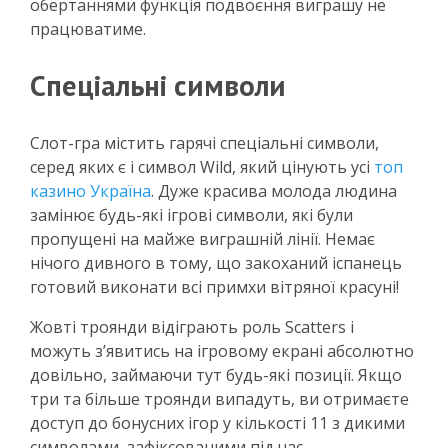
обертаннями функція подвоєння виграшу не
працюватиме.
Спеціальні символи
Слот-гра містить гарячі спеціальні символи,
серед яких є і символ Wild, який цінують усі
топ
казино Україна
. Дуже красива молода людина
замінює будь-які ігрові символи, які були
пропущені на майже виграшній лінії. Немає
нічого дивного в тому, що закоханий іспанець
готовий виконати всі примхи вітряної красуні!
Жовті троянди відіграють роль Scatters і
можуть з’явитись на ігровому екрані абсолютно
довільно, займаючи тут будь-які позиції. Якщо
три та більше троянди випадуть, ви отримаєте
доступ до бонусних ігор у кількості 11 з дикими
символами, зафіксованими під час