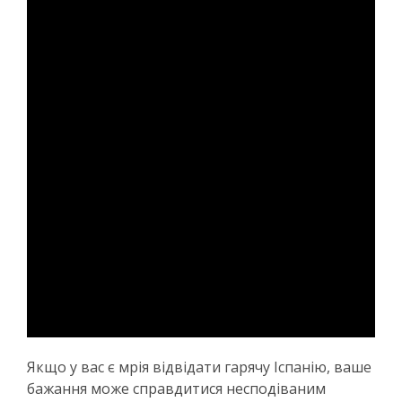
Якщо у вас є мрія відвідати гарячу Іспанію, ваше
бажання може справдитися несподіваним