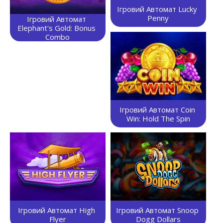
Ігровий Автомат Lucky 
Penny
Ігровий Автомат 
Elephant's Gold: Bonus 
Combo
Ігровий Автомат Coin 
Win: Hold The Spin
Ігровий Автомат High 
Ігровий Автомат Snoop 
Flyer
Dogg Dollars