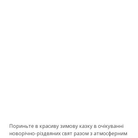
Пориньте в красиву зимову казку в очікуванні
новорічно-різдвяних свят разом з атмосферним