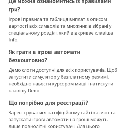
Де можна ознайомитись із правилами
гри?
Ігрові правила та таблиця виплат з описом
вартості всіх символів та множників зібрані у
спеціальному розділі, який відкриває клавіша
Info.
Як грати в ігрові автомати
безкоштовно?
Демо слоти доступні для всіх користувачів. Щоб
запустити симулятор у безплатному режимі,
необхідно навести курсором миші і натиснути
клавішу Demo.
Що потрібно для реєстрації?
Зареєструватися на офіційному сайті казино та
запускати ігрові автомати на гроші можуть
лише повнолітні користувачі. Для цього