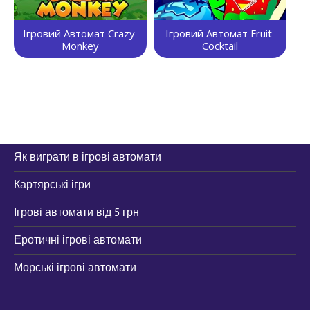
Ігровий Автомат Crazy 
Ігровий Автомат Fruit 
Monkey
Cocktail
Як виграти в ігрові автомати
Картярські ігри
Ігрові автомати від 5 грн
Еротичні ігрові автомати
Морські ігрові автомати