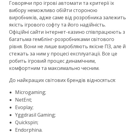
Говорячи про ігрові автомати та критерії їх
вибору неможливо обійти стороною
виробників, адже саме від розробника залежить
якість ігрового софту та його надійність.
Офіційні сайти інтернет-казино співпрацюють з
багатьма гемблінг-розробниками світового
рівня. Вони не лише виробляють якісне ПЗ, але й
стежать за ним у процесі експлуатації. Все це
робить ігровий процес динамічним,
комфортним та максимально чесним.
До найкращих світових брендів відносяться:
Microgaming;
NetEnt;
Evoplay;
Yggdrasil Gaming;
Quickspin;
Endorphina.