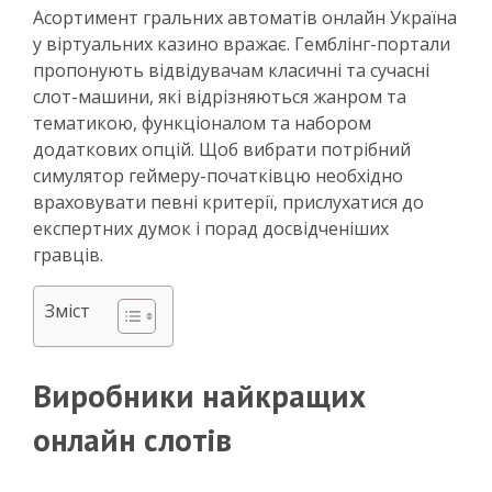
Асортимент гральних автоматів онлайн Україна
у віртуальних казино вражає. Гемблінг-портали
пропонують відвідувачам класичні та сучасні
слот-машини, які відрізняються жанром та
тематикою, функціоналом та набором
додаткових опцій. Щоб вибрати потрібний
симулятор геймеру-початківцю необхідно
враховувати певні критерії, прислухатися до
експертних думок і порад досвідченіших
гравців.
Зміст
Виробники найкращих
онлайн слотів