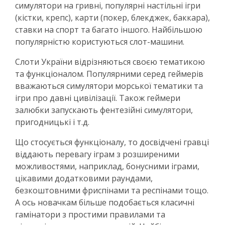
симулятори на гривні, популярні настільні ігри
(кістки, крепс), карти (покер, блекджек, баккара),
ставки на спорт та багато іншого. Найбільшою
популярністю користуються слот-машини.
Слоти України відрізняються своєю тематикою
та функціоналом. Популярними серед геймерів
вважаються симулятори морської тематики та
ігри про давні цивілізації. Також геймери
залюбки запускають фентезійні симулятори,
пригодницькі і т.д.
Що стосується функціоналу, то досвідчені гравці
віддають перевагу іграм з розширеними
можливостями, наприклад, бонусними іграми,
цікавими додатковими раундами,
безкоштовними фриспінами та респінами тощо.
А ось новачкам більше подобається класичні
гамінатори з простими правилами та