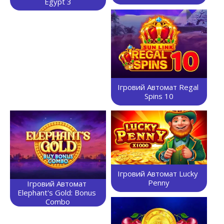
Egypt 3
Ігровий Автомат Regal 
Spins 10
Ігровий Автомат Lucky 
Penny
Ігровий Автомат 
Elephant's Gold: Bonus 
Combo