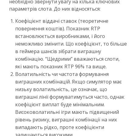
необхідно звернути увагу на кілька ключових
параметрів слота. До них відносяться:
Коефіцієнт віддачі ставок (теоретичне
повернення коштів). Показник RTP
встановлюється виробниками, і його
неможливо змінити. Що коефіцієнт, то більше
в геймера шансів зібрати виграшну
комбінацію. “Щедрими” вважаються слоти,
які мають показник RTP 96% та вище.
Волатильність чи частота формування
виграшних комбінацій. Якщо симулятор має
низьку волатильність, це означає, що
виграшні лінії формуватимуться часто, однак
коефіцієнт виплат буде мінімальним.
Високоволатильні ігри мають підвищений
рівень ризику, виграшні комбінації на них
випадають рідко, проте коефіцієнти
залишаються високими.