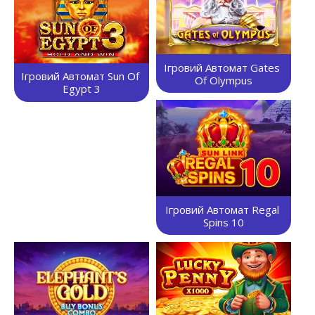
Ігровий Автомат Gates 
Ігровий Автомат Sun Of 
Of Olympus
Egypt 3
Ігровий Автомат Regal 
Spins 10